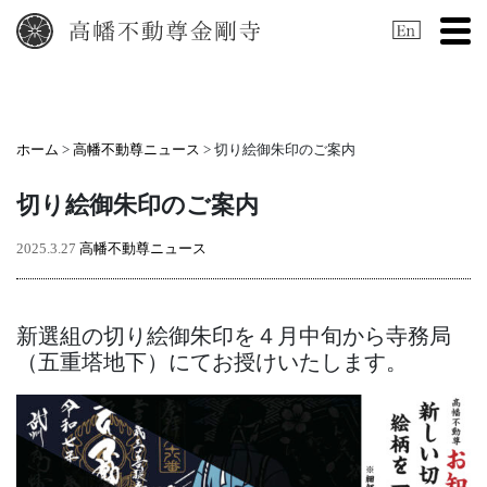
Tog
ホーム
>
高幡不動尊ニュース
> 切り絵御朱印のご案内
切り絵御朱印のご案内
2025.3.27
高幡不動尊ニュース
新選組の切り絵御朱印を４月中旬から寺務局
（五重塔地下）にてお授けいたします。