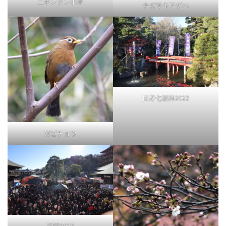
ニホンタンポポ
ナガサキアゲハ
日野七福神2022
ガビチョウ